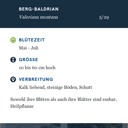
BERG-BALDRIAN
Valeriana montana
5/29
BLÜTEZEIT
Mai - Juli
GELBER ENZIAN
WEISSE SILBERWURZ
Gentiana lutea
Dryas octopetala
GRÖSSE
10 bis 60 cm hoch
VERBREITUNG
Kalk liebend, steinige Böden, Schutt
Sowohl ihre Blüten als auch ihre Blätter sind essbar,
Heilpflanze