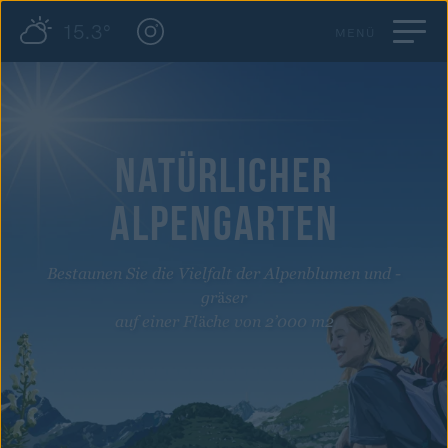
15.3°
MENÜ
NATÜRLICHER
ALPENGARTEN
Bestaunen Sie die Vielfalt der Alpenblumen und -
gräser
auf einer Fläche von 2’000 m2