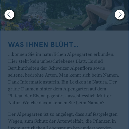
WAS IHNEN BLÜHT…
…können Sie im natürlichen Alpengarten erkunden.
Hier steht kein unbeschriebenes Blatt. Es sind
Berühmtheiten der Schweizer Alpenflora sowie
seltene, bedrohte Arten. Man kennt sich beim Namen.
Dank Informationstafeln. Ein Lexikon in Natura. Der
grüne Daumen hinter dem Alpengarten auf dem
Plateau der Ebenalp gehört ausschliesslich Mutter
Natur. Welche davon kennen Sie beim Namen?
Der Alpengarten ist so angelegt, dass auf festgelegten
Wegen, zum Schutz der Artenvielfalt, die Pflanzen in
ihrem natürlichen Lebensraum bewundert werden