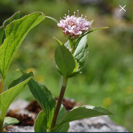
ALPEN-RISPENGRAS
BERG-HAUSWURZ
Poa alpina
Sempervivum montanum
ALPENHELM
GEMEINE AKELEI
Bartsia alpina
Aquilegia vulgaris