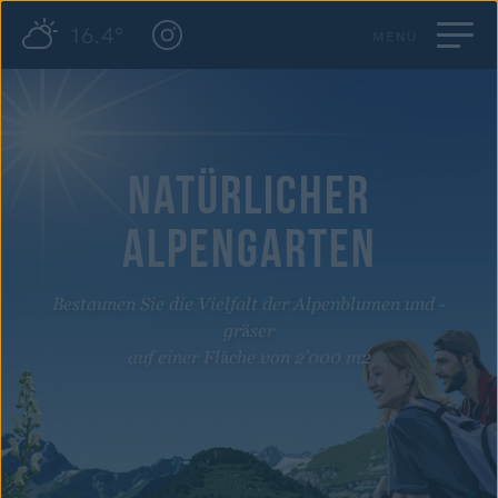
16.4°
MENÜ
NATÜRLICHER
ALPENGARTEN
Bestaunen Sie die Vielfalt der Alpenblumen und -
gräser
auf einer Fläche von 2’000 m2