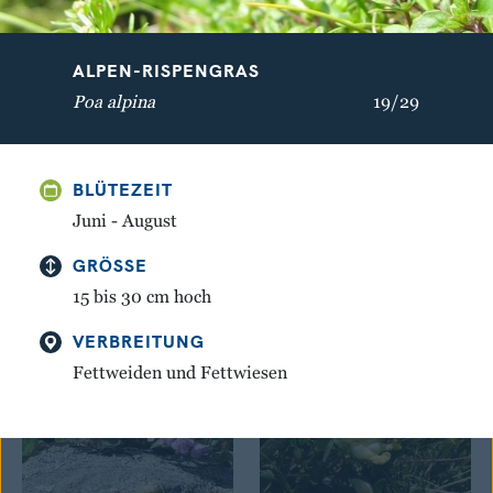
ALPEN-RISPENGRAS
Poa alpina
19/29
BLÜTEZEIT
GELBER ENZIAN
WEISSE SILBERWURZ
Juni - August
Gentiana lutea
Dryas octopetala
GRÖSSE
15 bis 30 cm hoch
VERBREITUNG
Fettweiden und Fettwiesen