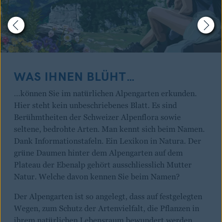
WAS IHNEN BLÜHT…
…können Sie im natürlichen Alpengarten erkunden.
Hier steht kein unbeschriebenes Blatt. Es sind
Berühmtheiten der Schweizer Alpenflora sowie
seltene, bedrohte Arten. Man kennt sich beim Namen.
Dank Informationstafeln. Ein Lexikon in Natura. Der
grüne Daumen hinter dem Alpengarten auf dem
Plateau der Ebenalp gehört ausschliesslich Mutter
Natur. Welche davon kennen Sie beim Namen?
Der Alpengarten ist so angelegt, dass auf festgelegten
Wegen, zum Schutz der Artenvielfalt, die Pflanzen in
ihrem natürlichen Lebensraum bewundert werden