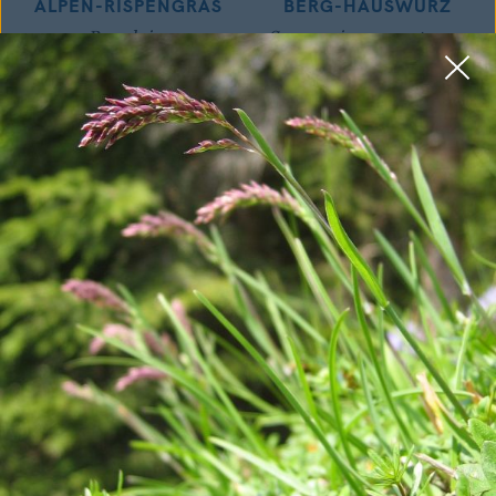
ALPEN-RISPENGRAS
BERG-HAUSWURZ
Poa alpina
Sempervivum montanum
ALPENHELM
GEMEINE AKELEI
Bartsia alpina
Aquilegia vulgaris