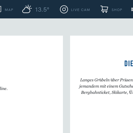
13.5°
MAP
LIVE CAM
SHOP
DI
Langes Grübeln über Präsente
jemandem mit einem Gutschei
line.
Bergbahnticket, Skikarte, Ü