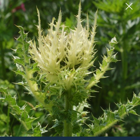
ALPEN-RISPENGRAS
BERG-HAUSWURZ
Poa alpina
Sempervivum montanum
ALPENHELM
GEMEINE AKELEI
Bartsia alpina
Aquilegia vulgaris