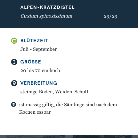
ALPEN-KRATZDISTEL
Cirsium spinosissimum
29/29
BLÜTEZEIT
Juli - September
GELBER ENZIAN
WEISSE SILBERWURZ
GRÖSSE
Gentiana lutea
Dryas octopetala
20 bis 70 cm hoch
VERBREITUNG
steinige Böden, Weiden, Schutt
ist mässig giftig, die Sämlinge sind nach dem
Kochen essbar