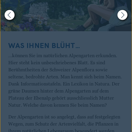
WAS IHNEN BLÜHT…
…können Sie im natürlichen Alpengarten erkunden.
Hier steht kein unbeschriebenes Blatt. Es sind
Berühmtheiten der Schweizer Alpenflora sowie
seltene, bedrohte Arten. Man kennt sich beim Namen.
Dank Informationstafeln. Ein Lexikon in Natura. Der
grüne Daumen hinter dem Alpengarten auf dem
Plateau der Ebenalp gehört ausschliesslich Mutter
Natur. Welche davon kennen Sie beim Namen?
Der Alpengarten ist so angelegt, dass auf festgelegten
Wegen, zum Schutz der Artenvielfalt, die Pflanzen in
ihrem natürlichen Lebensraum bewundert werden