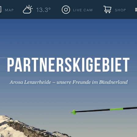
13.3°
MAP
LIVE CAM
SHOP
PARTNERSKIGEBIET
Arosa Lenzerheide – unsere Freunde im Bündnerland