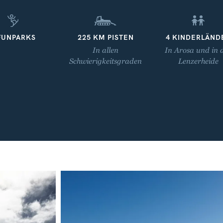
FUNPARKS
225 KM PISTEN
4 KINDERLÄND
In allen
In Arosa und in 
Schwierigkeitsgraden
Lenzerheide