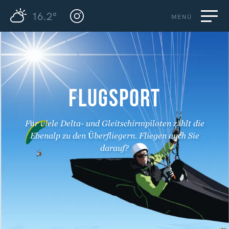
16.2°
MENÜ
FLUGSPORT
Für viele Delta- und Gleitschirmpiloten zählt die
Ebenalp zu den Überfliegern. Fliegen auch Sie
darauf?