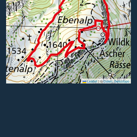
5
EBENALP-WILDKIRCHLI-BOMMENALP-BLÄTTLIWEG-
WASSERAUEN
1h 30min
13m
3.7km
737m
anspruchsvoll
6
EBENALP-WILDKIRCHLI-BOMMENALP-SCHWENDE-
WASSERAUEN
2h
13m
6km
756m
mittelschwer
Leaflet
|
©
Daten: Swisstopo
7
EBENALP-CHLUS-ZISLER-AESCHER-WILDKIRCHLI-
EBENALP
1h 30min
267m
4km
267m
anspruchsvoll
8
EBENALP-WILDKIRCHLI-SEEALPSEE-WASSERAUEN