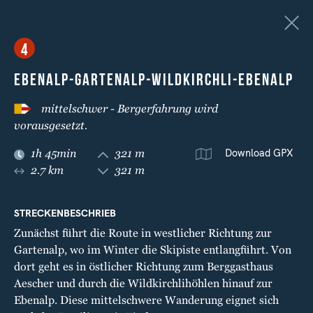
16.3°
MENÜ
4
BERGWANDERN “ROND
EBENALP-GARTENALP-WILDKIRCHLI-EBENALP
OM D’EBENALP”
mittelschwer - Bergerfahrung wird
vorausgesetzt.
sicher-
Bergerfahrung wird vorausgesetzt.
bergwandern.ch
Download GPX
1h 45min
321 m
2.7 km
SCHWIERIGKEITSTUFEN
321 m
alle
leicht
mittelschwer
STRECKENBESCHRIEB
anspruchsvoll
alpin
Zunächst führt die Route in westlicher Richtung zur
Gartenalp, wo im Winter die Skipiste entlangführt. Von
WANDERROUTEN
dort geht es in östlicher Richtung zum Berggasthaus
Aescher und durch die Wildkirchlihöhlen hinauf zur
1
EBENALP-WILDKIRCHLI-AESCHER-EBENALP
Ebenalp. Diese mittelschwere Wanderung eignet sich