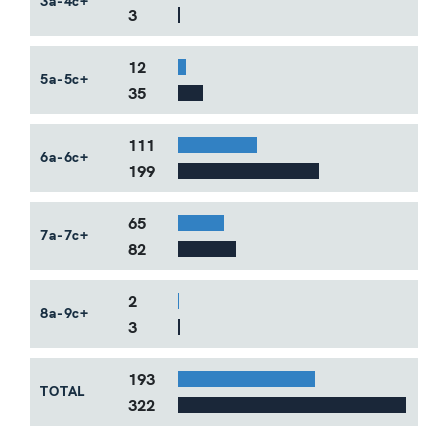
3a-4c+
3
12
5a-5c+
35
111
6a-6c+
199
65
7a-7c+
82
2
8a-9c+
3
Bar Example #2
193
TOTAL
322