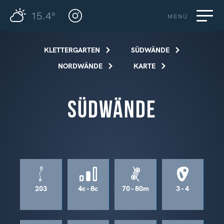
15.4°
MENÜ
KLETTERGARTEN
SÜDWÄNDE
NORDWÄNDE
KARTE
Südwände
203
4c - 8c
70 - 80m
3 - 4