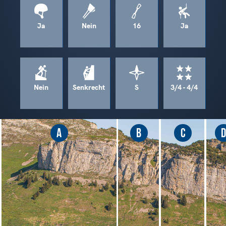
Ja
Nein
16
Ja
Nein
Senkrecht
S
3/4 - 4/4
A
B
C