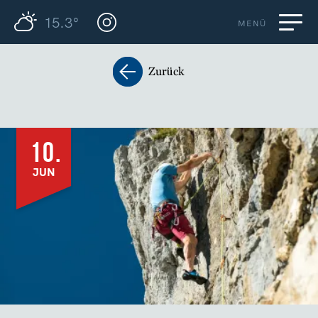
15.3°
MENÜ
Zurück
10.
JUN