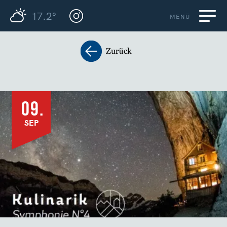
17.2°
MENÜ
Zurück
09.
SEP