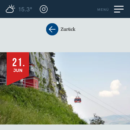
15.3°
MENÜ
Zurück
21.
JUN