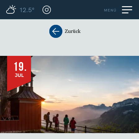
12.5°
MENÜ
Zurück
19.
JUL