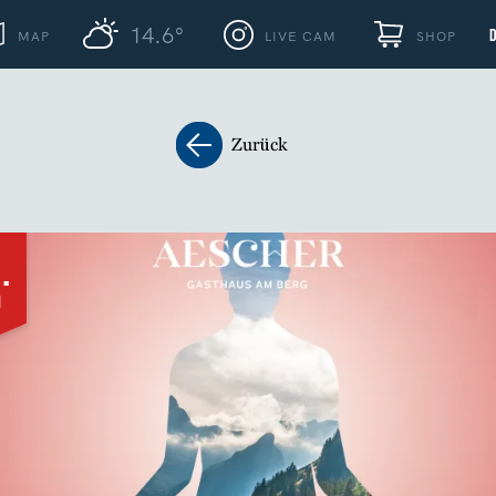
14.6°
MAP
LIVE CAM
SHOP
Zurück
.
N