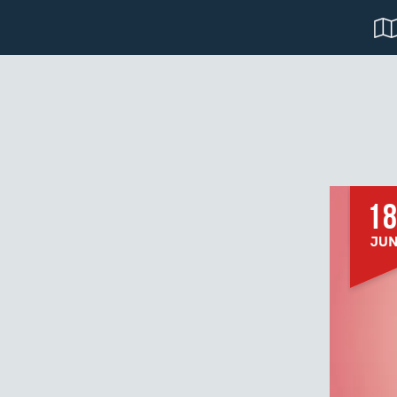
18
JU