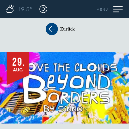
19.5°
MENÜ
Zurück
29.
AUG