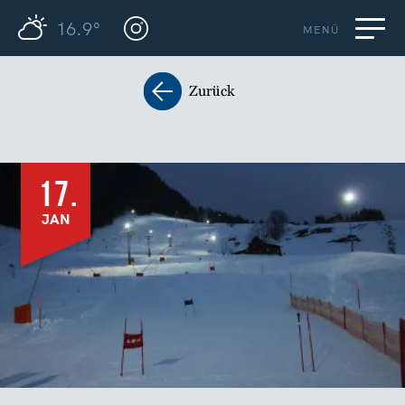
16.9°
MENÜ
Zurück
17.
JAN